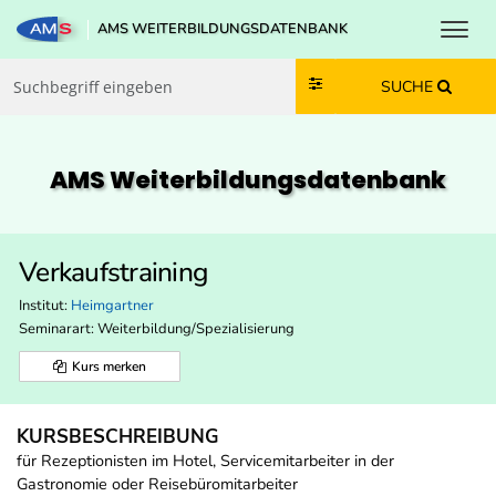
Toggl
AMS WEITERBILDUNGSDATENBANK
Zum Inhalt springen
Zum Navmenü springen
Zur Suche springen
Zur Footer springen
SUCHE
AMS Weiterbildungs­datenbank
Verkaufstraining
Institut:
Heimgartner
Seminarart: Weiterbildung/Spezialisierung
Kurs merken
KURSBESCHREIBUNG
für Rezeptionisten im Hotel, Servicemitarbeiter in der
Gastronomie oder Reisebüromitarbeiter