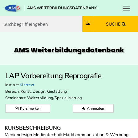
Toggl
AMS WEITERBILDUNGSDATENBANK
Zum Inhalt springen
Zum Navmenü springen
Zur Suche springen
Zur Footer springen
SUCHE
AMS Weiterbildungs­datenbank
LAP Vorbereitung Reprografie
Institut:
Klartext
Bereich:
Kunst, Design, Gestaltung
Seminarart: Weiterbildung/Spezialisierung
Kurs merken
Anmelden
KURSBESCHREIBUNG
Mediendesign Medientechnik Marktkommunikation & Werbung