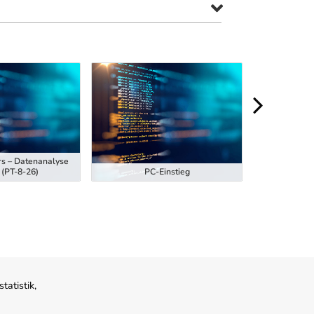
rs – Datenanalyse
Ausbildung z
 (PT-8-26)
PC-Einstieg
Hubstaplern
atistik,