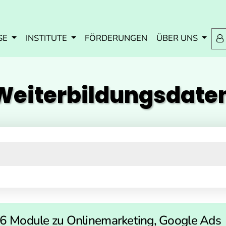
Zum Inhalt springen
Zum Navmenü springen
Zur Suche springen
Zur Footer springen
SE
INSTITUTE
FÖRDERUNGEN
ÜBER UNS
eiterbildungs­dat
s 6 Module zu Onlinemarketing, Google Ads