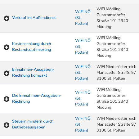
WIFI Mödling
WIFI NÖ
Guntramsdorfer
Verkauf im Außendienst
(St.
Straße 101 2340
Pölten)
Mödling
WIFI Mödling
WIFI NÖ
Kostensenkung durch
Guntramsdorfer
(St.
Bestandsoptimierung
Straße 101 2340
Pölten)
Mödling
WIFI NÖ
WIFI Niederösterreich
Einnahmen-Ausgaben-
(St.
Mariazeller Straße 97
Rechnung kompakt
Pölten)
3100 St. Pölten
WIFI Mödling
WIFI NÖ
Die Einnahmen-Ausgaben-
Guntramsdorfer
(St.
Rechnung
Straße 101 2340
Pölten)
Mödling
WIFI NÖ
WIFI Niederösterreich
Steuern mindern durch
(St.
Mariazeller Straße 97
Betriebsausgaben
Pölten)
3100 St. Pölten