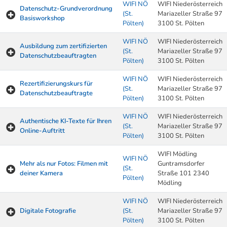
WIFI NÖ
WIFI Niederösterreich
Datenschutz-Grundverordnung
(St.
Mariazeller Straße 97
Basisworkshop
Pölten)
3100 St. Pölten
WIFI NÖ
WIFI Niederösterreich
Ausbildung zum zertifizierten
(St.
Mariazeller Straße 97
Datenschutzbeauftragten
Pölten)
3100 St. Pölten
WIFI NÖ
WIFI Niederösterreich
Rezertifizierungskurs für
(St.
Mariazeller Straße 97
Datenschutzbeauftragte
Pölten)
3100 St. Pölten
WIFI NÖ
WIFI Niederösterreich
Authentische KI-Texte für Ihren
(St.
Mariazeller Straße 97
Online-Auftritt
Pölten)
3100 St. Pölten
WIFI Mödling
WIFI NÖ
Mehr als nur Fotos: Filmen mit
Guntramsdorfer
(St.
deiner Kamera
Straße 101 2340
Pölten)
Mödling
WIFI NÖ
WIFI Niederösterreich
Digitale Fotografie
(St.
Mariazeller Straße 97
Pölten)
3100 St. Pölten