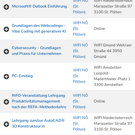
WIFI NÖ
WIFI Niederösterreich
Microsoft® Outlook Einführung
(St.
Mariazeller Straße 97
Pölten)
3100 St. Pölten
WIFI NÖ
Grundlagen des Webcodings -
(St.
Online
Vibe Coding mit generativer KI
Pölten)
WIFI NÖ
WIFI Gmünd Weitraer
Cybersecurity - Grundlagen
(St.
Straße 44 3950
und Praxis für Unternehmen
Pölten)
Gmünd
WIFI Amstetten
WIFI NÖ
Leopold-
PC-Einstieg
(St.
Maderthaner-Platz 1
Pölten)
3300 Amstetten
INFO-Veranstaltung Lehrgang
WIFI NÖ
Produktivitätsmanagement
(St.
Online
nach der REFA-Methodenlehre
Pölten)
WIFI NÖ
WIFI Niederösterreich
Lehrgang zum/zur AutoCAD®
(St.
Mariazeller Straße 97
3D Konstrukteur:in
Pölten)
3100 St. Pölten