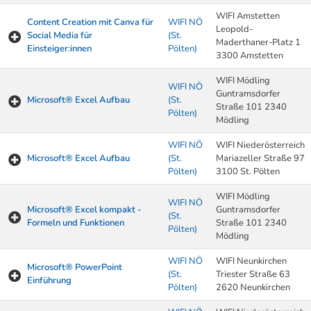
WIFI Amstetten
Content Creation mit Canva für
WIFI NÖ
Leopold-
Social Media für
(St.
Maderthaner-Platz 1
Einsteiger:innen
Pölten)
3300 Amstetten
WIFI Mödling
WIFI NÖ
Guntramsdorfer
Microsoft® Excel Aufbau
(St.
Straße 101 2340
Pölten)
Mödling
WIFI NÖ
WIFI Niederösterreich
Microsoft® Excel Aufbau
(St.
Mariazeller Straße 97
Pölten)
3100 St. Pölten
WIFI Mödling
WIFI NÖ
Microsoft® Excel kompakt -
Guntramsdorfer
(St.
Formeln und Funktionen
Straße 101 2340
Pölten)
Mödling
WIFI NÖ
WIFI Neunkirchen
Microsoft® PowerPoint
(St.
Triester Straße 63
Einführung
Pölten)
2620 Neunkirchen