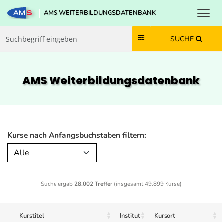
Toggl
AMS WEITERBILDUNGSDATENBANK
Zum Inhalt springen
Zum Navmenü springen
Zur Suche springen
Zur Footer springen
SUCHE
AMS Weiterbildungs­datenbank
Kurse nach Anfangsbuchstaben filtern:
Alle
Suche ergab
28.002 Treffer
(insgesamt 49.899 Kurse)
Kurstitel
Institut
Kursort