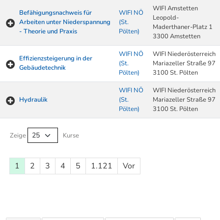
WIFI Amstetten
Befähigungsnachweis für
WIFI NÖ
Leopold-
Arbeiten unter Niederspannung
(St.
Maderthaner-Platz 1
- Theorie und Praxis
Pölten)
3300 Amstetten
WIFI NÖ
WIFI Niederösterreich
Effizienzsteigerung in der
(St.
Mariazeller Straße 97
Gebäudetechnik
Pölten)
3100 St. Pölten
WIFI NÖ
WIFI Niederösterreich
Hydraulik
(St.
Mariazeller Straße 97
Pölten)
3100 St. Pölten
Kurse von A-Z Tabelle
Zeige
Kurse
1
2
3
4
5
1.121
Vor