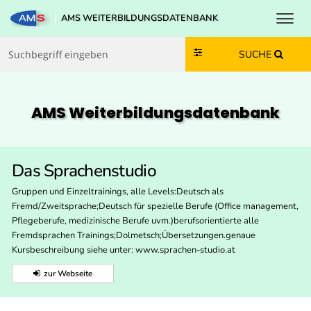
Toggl
AMS WEITERBILDUNGSDATENBANK
Zum Inhalt springen
Zum Navmenü springen
Zur Suche springen
Zur Footer springen
SUCHE
AMS Weiterbildungs­datenbank
Das Sprachenstudio
Gruppen und Einzeltrainings, alle Levels:Deutsch als
Fremd/Zweitsprache;Deutsch für spezielle Berufe (Office management,
Pflegeberufe, medizinische Berufe uvm.)berufsorientierte alle
Fremdsprachen Trainings;Dolmetsch;Übersetzungen.genaue
Kursbeschreibung siehe unter: www.sprachen-studio.at
zur Webseite