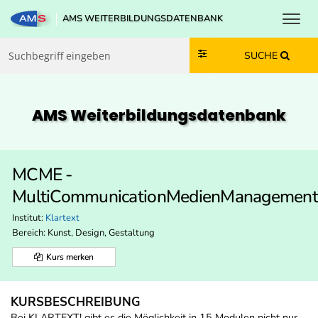
Toggl
AMS WEITERBILDUNGSDATENBANK
Zum Inhalt springen
Zum Navmenü springen
Zur Suche springen
Zur Footer springen
SUCHE
AMS Weiterbildungs­datenbank
MCME -
MultiCommunicationMedienManagemen
Institut:
Klartext
Bereich:
Kunst, Design, Gestaltung
Kurs merken
KURSBESCHREIBUNG
Bei KLARTEXT! gibt es die Möglichkeit in 15 Modulen nicht nur