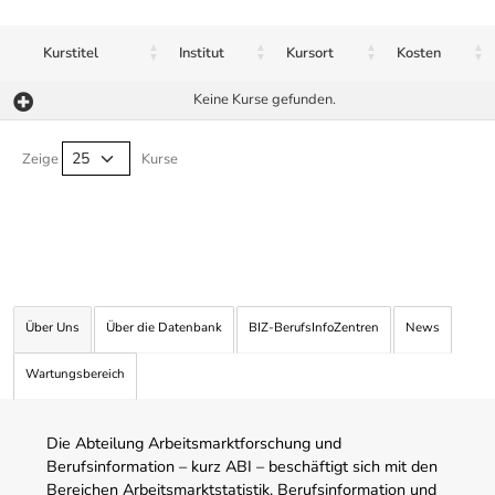
Kurstitel
Institut
Kursort
Kosten
Keine Kurse gefunden.
Kurse von A-Z Tabelle
Zeige
Kurse
Über Uns
Über die Datenbank
BIZ-BerufsInfoZentren
News
Wartungsbereich
Die Abteilung Arbeitsmarktforschung und
Berufsinformation – kurz ABI – beschäftigt sich mit den
Bereichen Arbeitsmarktstatistik, Berufsinformation und