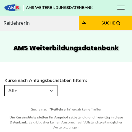
Toggl
AMS WEITERBILDUNGSDATENBANK
Zum Inhalt springen
Zum Navmenü springen
Zur Suche springen
Zur Footer springen
SUCHE
AMS Weiterbildungs­datenbank
Kurse nach Anfangsbuchstaben filtern:
Alle
Suche nach
"ReitlehrerIn"
ergab keine Treffer
Die Kursinstitute stellen Ihr Angebot selbständig und freiwillig in diese
Datenbank.
Es gibt daher keinen Anspruch auf Vollständigkeit möglicher
Weiterbildungen.