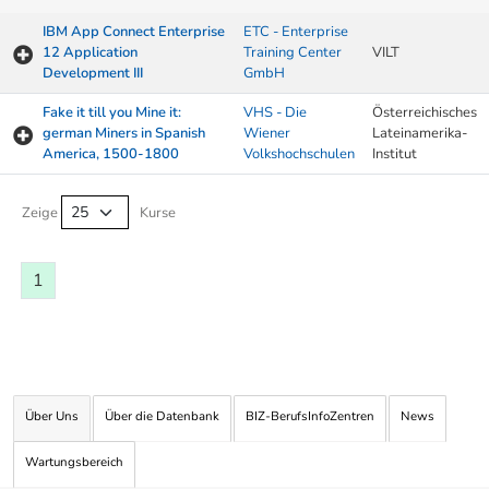
IBM App Connect Enterprise
ETC - Enterprise
12 Application
Training Center
VILT
Development III
GmbH
Fake it till you Mine it:
VHS - Die
Österreichisches
german Miners in Spanish
Wiener
Lateinamerika-
America, 1500-1800
Volkshochschulen
Institut
Kurse von A-Z Tabelle
Zeige
Kurse
1
Über Uns
Über die Datenbank
BIZ-BerufsInfoZentren
News
Wartungsbereich