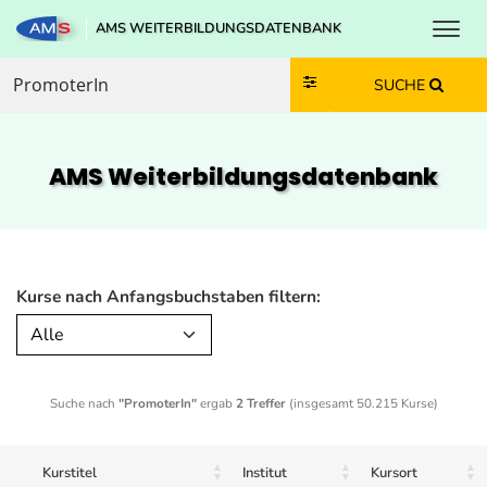
Toggl
AMS WEITERBILDUNGSDATENBANK
Zum Inhalt springen
Zum Navmenü springen
Zur Suche springen
Zur Footer springen
SUCHE
AMS Weiterbildungs­datenbank
Kurse nach Anfangsbuchstaben filtern:
Alle
Suche nach
"PromoterIn"
ergab
2 Treffer
(insgesamt 50.215 Kurse)
Kurstitel
Institut
Kursort