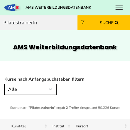
Toggl
AMS WEITERBILDUNGSDATENBANK
Zum Inhalt springen
Zum Navmenü springen
Zur Suche springen
Zur Footer springen
SUCHE
AMS Weiterbildungs­datenbank
Kurse nach Anfangsbuchstaben filtern:
Alle
Suche nach
"PilatestrainerIn"
ergab
2 Treffer
(insgesamt 50.226 Kurse)
Kurstitel
Institut
Kursort