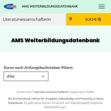
Toggl
AMS WEITERBILDUNGSDATENBANK
Zum Inhalt springen
Zum Navmenü springen
Zur Suche springen
Zur Footer springen
SUCHE
AMS Weiterbildungs­datenbank
Kurse nach Anfangsbuchstaben filtern:
Alle
Suche nach
"LiteraturwissenschafterIn"
ergab keine Treffer
Die Kursinstitute stellen Ihr Angebot selbständig und freiwillig in diese
Datenbank.
Es gibt daher keinen Anspruch auf Vollständigkeit möglicher
Weiterbildungen.