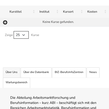
Kurstitel
Institut
Kursort
Kosten
Keine Kurse gefunden.
Kurse von A-Z Tabelle
Zeige
Kurse
Über Uns
Über die Datenbank
BIZ-BerufsInfoZentren
News
Wartungsbereich
Die Abteilung Arbeitsmarktforschung und
Berufsinformation – kurz ABI – beschäftigt sich mit den
Bereichen Arbeitsmarktstatistik, Berufsinformation und