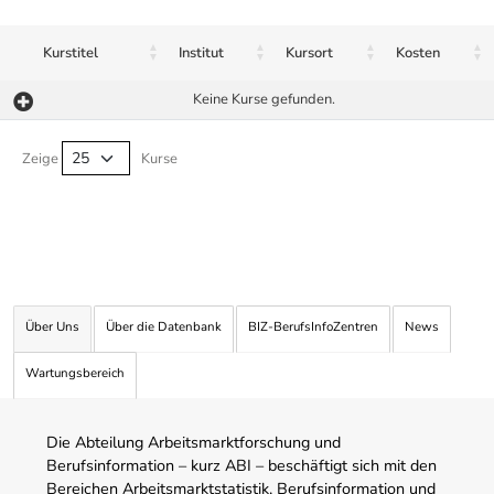
Kurstitel
Institut
Kursort
Kosten
Keine Kurse gefunden.
Kurse von A-Z Tabelle
Zeige
Kurse
Über Uns
Über die Datenbank
BIZ-BerufsInfoZentren
News
Wartungsbereich
Die Abteilung Arbeitsmarktforschung und
Berufsinformation – kurz ABI – beschäftigt sich mit den
Bereichen Arbeitsmarktstatistik, Berufsinformation und