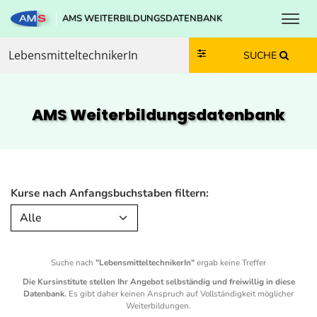
Toggl
AMS WEITERBILDUNGSDATENBANK
Zum Inhalt springen
Zum Navmenü springen
Zur Suche springen
Zur Footer springen
SUCHE
AMS Weiterbildungs­datenbank
Kurse nach Anfangsbuchstaben filtern:
Alle
Suche nach
"LebensmitteltechnikerIn"
ergab keine Treffer
Die Kursinstitute stellen Ihr Angebot selbständig und freiwillig in diese
Datenbank.
Es gibt daher keinen Anspruch auf Vollständigkeit möglicher
Weiterbildungen.