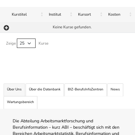
Kurstitel
Institut
Kursort
Kosten
Keine Kurse gefunden.
Kurse von A-Z Tabelle
Zeige
Kurse
Über Uns
Über die Datenbank
BIZ-BerufsInfoZentren
News
Wartungsbereich
Die Abteilung Arbeitsmarktforschung und
Berufsinformation – kurz ABI – beschäftigt sich mit den
Bereichen Arbeitsmarktstatistik, Berufsinformation und