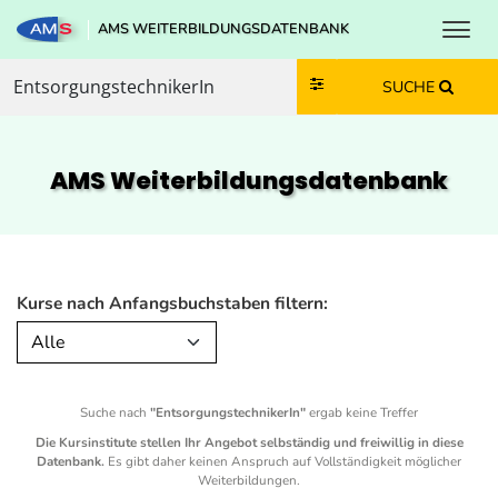
Toggl
AMS WEITERBILDUNGSDATENBANK
Zum Inhalt springen
Zum Navmenü springen
Zur Suche springen
Zur Footer springen
SUCHE
AMS Weiterbildungs­datenbank
Kurse nach Anfangsbuchstaben filtern:
Alle
Suche nach
"EntsorgungstechnikerIn"
ergab keine Treffer
Die Kursinstitute stellen Ihr Angebot selbständig und freiwillig in diese
Datenbank.
Es gibt daher keinen Anspruch auf Vollständigkeit möglicher
Weiterbildungen.