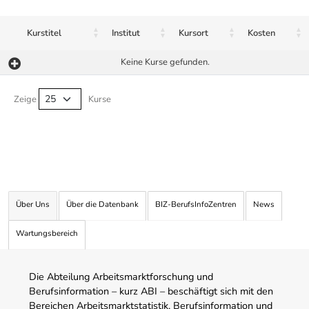
Kurstitel
Institut
Kursort
Kosten
Keine Kurse gefunden.
Kurse von A-Z Tabelle
Zeige
Kurse
Über Uns
Über die Datenbank
BIZ-BerufsInfoZentren
News
Wartungsbereich
Die Abteilung Arbeitsmarktforschung und
Berufsinformation – kurz ABI – beschäftigt sich mit den
Bereichen Arbeitsmarktstatistik, Berufsinformation und