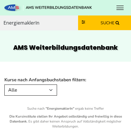
Toggl
AMS WEITERBILDUNGSDATENBANK
Zum Inhalt springen
Zum Navmenü springen
Zur Suche springen
Zur Footer springen
SUCHE
AMS Weiterbildungs­datenbank
Kurse nach Anfangsbuchstaben filtern:
Alle
Suche nach
"EnergiemaklerIn"
ergab keine Treffer
Die Kursinstitute stellen Ihr Angebot selbständig und freiwillig in diese
Datenbank.
Es gibt daher keinen Anspruch auf Vollständigkeit möglicher
Weiterbildungen.