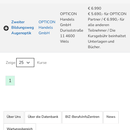
€ 6.990
OPTICON
€ 5.690,- für OPTICON
Handels
Partner / € 6.990,- für
Zweiter
OPTICON
GmbH
alle anderen
Bildungsweg
Handels
Durisolstraße
Teilnehmer / Die
Augenoptik
GmbH
11 4600
Kursgebühr beinhaltet
Wels
Unterlagen und
Bücher.
Kurse von A-Z Tabelle
Zeige
Kurse
1
Über Uns
Über die Datenbank
BIZ-BerufsInfoZentren
News
Wartungsbereich