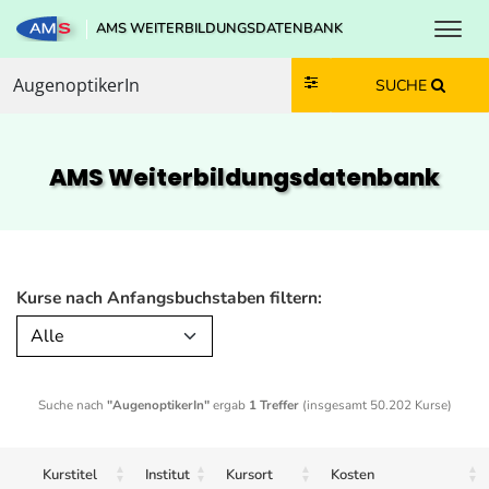
Toggl
AMS WEITERBILDUNGSDATENBANK
Zum Inhalt springen
Zum Navmenü springen
Zur Suche springen
Zur Footer springen
SUCHE
AMS Weiterbildungs­datenbank
Kurse nach Anfangsbuchstaben filtern:
Alle
Suche nach
"AugenoptikerIn"
ergab
1 Treffer
(insgesamt 50.202 Kurse)
Kurstitel
Institut
Kursort
Kosten