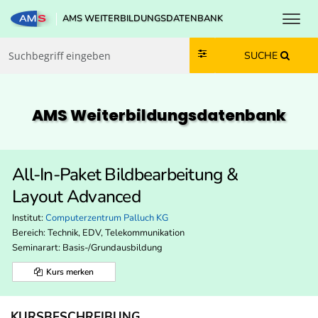
Toggl
AMS WEITERBILDUNGSDATENBANK
Zum Inhalt springen
Zum Navmenü springen
Zur Suche springen
Zur Footer springen
SUCHE
AMS Weiterbildungs­datenbank
All-In-Paket Bildbearbeitung &
Layout Advanced
Institut:
Computerzentrum Palluch KG
Bereich:
Technik, EDV, Telekommunikation
Seminarart: Basis-/Grundausbildung
Kurs merken
KURSBESCHREIBUNG