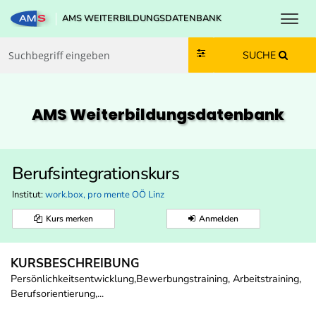
Toggl
AMS WEITERBILDUNGSDATENBANK
Zum Inhalt springen
Zum Navmenü springen
Zur Suche springen
Zur Footer springen
SUCHE
AMS Weiterbildungs­datenbank
Berufsintegrationskurs
Institut:
work.box, pro mente OÖ Linz
Kurs merken
Anmelden
KURSBESCHREIBUNG
Persönlichkeitsentwicklung,Bewerbungstraining, Arbeitstraining,
Berufsorientierung,...