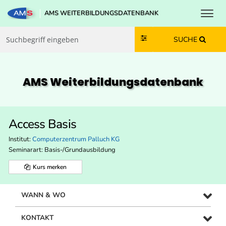
Toggl
AMS WEITERBILDUNGSDATENBANK
Zum Inhalt springen
Zum Navmenü springen
Zur Suche springen
Zur Footer springen
SUCHE
AMS Weiterbildungs­datenbank
Access Basis
Institut:
Computerzentrum Palluch KG
Seminarart: Basis-/Grundausbildung
Kurs merken
WANN & WO
KONTAKT