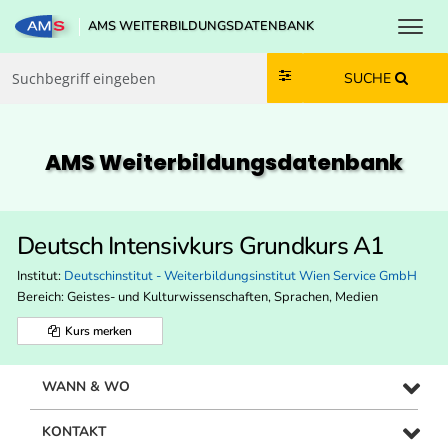
Toggl
AMS WEITERBILDUNGSDATENBANK
Zum Inhalt springen
Zum Navmenü springen
Zur Suche springen
Zur Footer springen
SUCHE
AMS Weiterbildungs­datenbank
Deutsch Intensivkurs Grundkurs A1
Institut:
Deutschinstitut - Weiterbildungsinstitut Wien Service GmbH
Bereich:
Geistes- und Kulturwissenschaften, Sprachen, Medien
Kurs merken
WANN & WO
KONTAKT