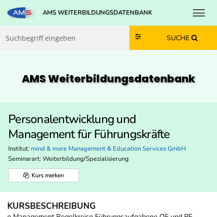
Toggl
AMS WEITERBILDUNGSDATENBANK
Zum Inhalt springen
Zum Navmenü springen
Zur Suche springen
Zur Footer springen
SUCHE
AMS Weiterbildungs­datenbank
Personalentwicklung und
Management für Führungskräfte
Institut:
mind & more Management & Education Services GmbH
Seminarart: Weiterbildung/Spezialisierung
Kurs merken
KURSBESCHREIBUNG
o Management Regelkreiso Führungsaufgabeno OE und PE