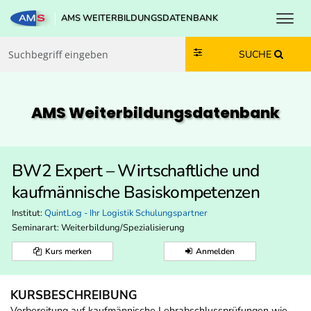
Toggl
AMS WEITERBILDUNGSDATENBANK
Zum Inhalt springen
Zum Navmenü springen
Zur Suche springen
Zur Footer springen
SUCHE
AMS Weiterbildungs­datenbank
BW2 Expert – Wirtschaftliche und
kaufmännische Basiskompetenzen
Institut:
QuintLog - Ihr Logistik Schulungspartner
Seminarart: Weiterbildung/Spezialisierung
Kurs merken
Anmelden
KURSBESCHREIBUNG
Vorbereitung auf kaufmännische Lehrabschlussprüfungen wie