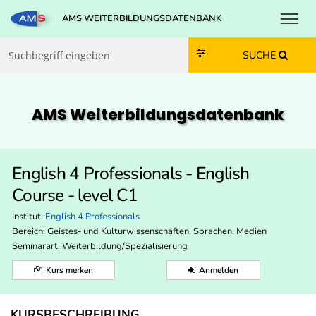
Toggl
AMS WEITERBILDUNGSDATENBANK
Zum Inhalt springen
Zum Navmenü springen
Zur Suche springen
Zur Footer springen
SUCHE
AMS Weiterbildungs­datenbank
English 4 Professionals - English
Course - level C1
Institut:
English 4 Professionals
Bereich:
Geistes- und Kulturwissenschaften, Sprachen, Medien
Seminarart: Weiterbildung/Spezialisierung
Kurs merken
Anmelden
KURSBESCHREIBUNG