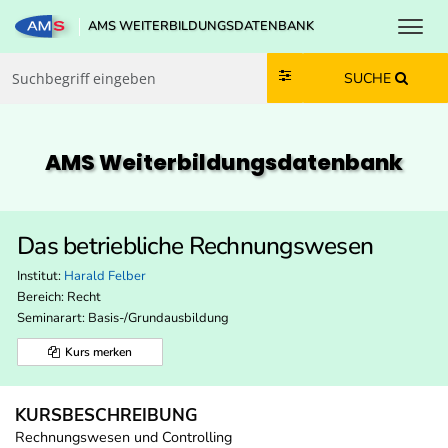
Toggl
AMS WEITERBILDUNGSDATENBANK
Zum Inhalt springen
Zum Navmenü springen
Zur Suche springen
Zur Footer springen
SUCHE
AMS Weiterbildungs­datenbank
Das betriebliche Rechnungswesen
Institut:
Harald Felber
Bereich:
Recht
Seminarart: Basis-/Grundausbildung
Kurs merken
KURSBESCHREIBUNG
Rechnungswesen und Controlling