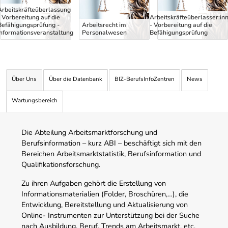
Arbeitskräfteüberlassung
- Vorbereitung auf die
Arbeitskräfteüberlasser:in
Befähigungsprüfung -
Arbeitsrecht im
- Vorbereitung auf die
Informationsveranstaltung
Personalwesen
Befähigungsprüfung
Über Uns
Über die Datenbank
BIZ-BerufsInfoZentren
News
Wartungsbereich
Die Abteilung Arbeitsmarktforschung und
Berufsinformation – kurz ABI – beschäftigt sich mit den
Bereichen Arbeitsmarktstatistik, Berufsinformation und
Qualifikationsforschung.
Zu ihren Aufgaben gehört die Erstellung von
Informationsmaterialien (Folder, Broschüren,…), die
Entwicklung, Bereitstellung und Aktualisierung von
Online- Instrumenten zur Unterstützung bei der Suche
nach Ausbildung, Beruf, Trends am Arbeitsmarkt, etc.