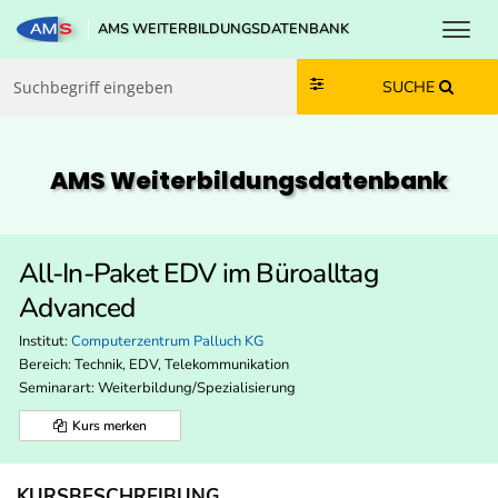
Toggl
AMS WEITERBILDUNGSDATENBANK
Zum Inhalt springen
Zum Navmenü springen
Zur Suche springen
Zur Footer springen
SUCHE
AMS Weiterbildungs­datenbank
All-In-Paket EDV im Büroalltag
Advanced
Institut:
Computerzentrum Palluch KG
Bereich:
Technik, EDV, Telekommunikation
Seminarart: Weiterbildung/Spezialisierung
Kurs merken
KURSBESCHREIBUNG