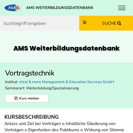
Toggl
AMS WEITERBILDUNGSDATENBANK
Zum Inhalt springen
Zum Navmenü springen
Zur Suche springen
Zur Footer springen
SUCHE
AMS Weiterbildungs­datenbank
Vortragstechnik
Institut:
mind & more Management & Education Services GmbH
Seminarart: Weiterbildung/Spezialisierung
Kurs merken
KURSBESCHREIBUNG
Anlass und Ziel bei Vorträgen o Inhaltliche Gliederung von
Vorträgen o Eigenheiten des Publikums o Wirkung von Stimme