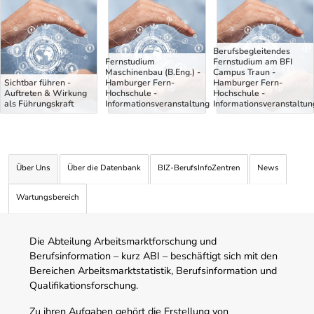
Uber Weiterbildungsvorschläge
Berufsbegleitendes
Fernstudium
Fernstudium am BFI
Maschinenbau (B.Eng.) -
Campus Traun -
Sichtbar führen -
Hamburger Fern-
Hamburger Fern-
Auftreten & Wirkung
Hochschule -
Hochschule -
als Führungskraft
Informationsveranstaltung
Informationsveranstaltun
Über Uns
Über die Datenbank
BIZ-BerufsInfoZentren
News
Wartungsbereich
Die Abteilung Arbeitsmarktforschung und
Berufsinformation – kurz ABI – beschäftigt sich mit den
Bereichen Arbeitsmarktstatistik, Berufsinformation und
Qualifikationsforschung.
Zu ihren Aufgaben gehört die Erstellung von