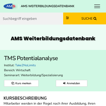
Toggl
AMS WEITERBILDUNGSDATENBANK
Zum Inhalt springen
Zum Navmenü springen
Zur Suche springen
Zur Footer springen
SUCHE
AMS Weiterbildungs­datenbank
TMS Potentialanalyse
Institut:
Take2NoLimits
Bereich:
Wirtschaft
Seminarart: Weiterbildung/Spezialisierung
Kurs merken
Anmelden
KURSBESCHREIBUNG
Mitarbeiter werden in der Regel nach ihrer Ausbildung, ihren