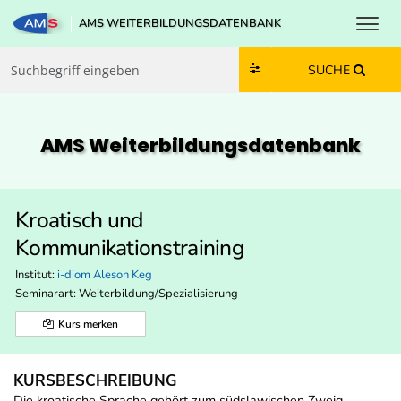
Toggl
AMS WEITERBILDUNGSDATENBANK
Zum Inhalt springen
Zum Navmenü springen
Zur Suche springen
Zur Footer springen
SUCHE
AMS Weiterbildungs­datenbank
Kroatisch und
Kommunikationstraining
Institut:
i-diom Aleson Keg
Seminarart: Weiterbildung/Spezialisierung
Kurs merken
KURSBESCHREIBUNG
Die kroatische Sprache gehört zum südslawischen Zweig