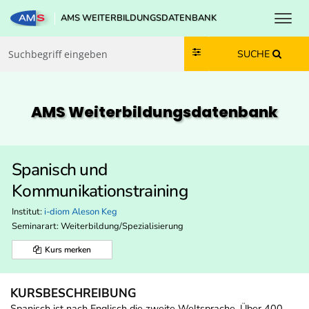
Toggl
AMS WEITERBILDUNGSDATENBANK
Zum Inhalt springen
Zum Navmenü springen
Zur Suche springen
Zur Footer springen
SUCHE
AMS Weiterbildungs­datenbank
Spanisch und
Kommunikationstraining
Institut:
i-diom Aleson Keg
Seminarart: Weiterbildung/Spezialisierung
Kurs merken
KURSBESCHREIBUNG
Spanisch ist nach Englisch die zweite Weltsprache. Über 400