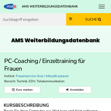
Toggl
AMS WEITERBILDUNGSDATENBANK
Zum Inhalt springen
Zum Navmenü springen
Zur Suche springen
Zur Footer springen
SUCHE
AMS Weiterbildungs­datenbank
PC-Coaching / Einzeltraining für
Frauen
Institut:
Frauenservice Graz / Infocafé palaver
Bereich:
Technik, EDV, Telekommunikation
Kurs merken
Anmelden
KURSBESCHREIBUNG
Bevor Sie ihren Computer aus Wut kurz und klein schlagen –