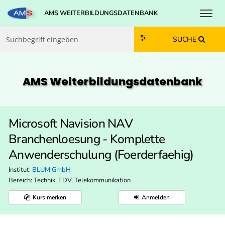
Toggl
AMS WEITERBILDUNGSDATENBANK
Zum Inhalt springen
Zum Navmenü springen
Zur Suche springen
Zur Footer springen
SUCHE
AMS Weiterbildungs­datenbank
Microsoft Navision NAV
Branchenloesung - Komplette
Anwenderschulung (Foerderfaehig)
Institut:
BLUM GmbH
Bereich:
Technik, EDV, Telekommunikation
Kurs merken
Anmelden