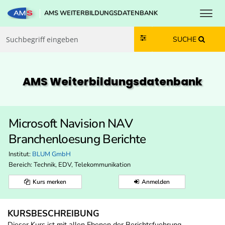
Toggl
AMS WEITERBILDUNGSDATENBANK
Zum Inhalt springen
Zum Navmenü springen
Zur Suche springen
Zur Footer springen
SUCHE
AMS Weiterbildungs­datenbank
Microsoft Navision NAV
Branchenloesung Berichte
Institut:
BLUM GmbH
Bereich:
Technik, EDV, Telekommunikation
Kurs merken
Anmelden
KURSBESCHREIBUNG
Dieser Kurs ist mit allen Ebenen der Berichtsfuehrung