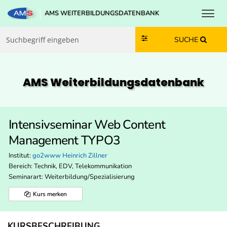
Toggl
AMS WEITERBILDUNGSDATENBANK
Zum Inhalt springen
Zum Navmenü springen
Zur Suche springen
Zur Footer springen
SUCHE
AMS Weiterbildungs­datenbank
Intensivseminar Web Content
Management TYPO3
Institut:
go2www Heinrich Zillner
Bereich:
Technik, EDV, Telekommunikation
Seminarart: Weiterbildung/Spezialisierung
Kurs merken
KURSBESCHREIBUNG