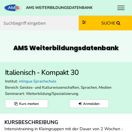
Toggl
AMS WEITERBILDUNGSDATENBANK
Zum Inhalt springen
Zum Navmenü springen
Zur Suche springen
Zur Footer springen
SUCHE
AMS Weiterbildungs­datenbank
Italienisch - Kompakt 30
Institut:
inlingua Sprachschule
Bereich:
Geistes- und Kulturwissenschaften, Sprachen, Medien
Seminarart: Weiterbildung/Spezialisierung
Kurs merken
Anmelden
KURSBESCHREIBUNG
Intensivtraining in Kleingruppen mit der Dauer von 2 Wochen -