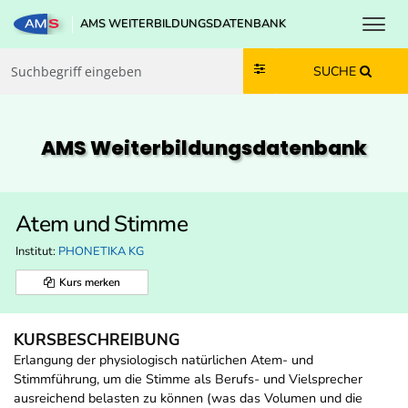
Toggl
AMS WEITERBILDUNGSDATENBANK
Zum Inhalt springen
Zum Navmenü springen
Zur Suche springen
Zur Footer springen
SUCHE
AMS Weiterbildungs­datenbank
Atem und Stimme
Institut:
PHONETIKA KG
Kurs merken
KURSBESCHREIBUNG
Erlangung der physiologisch natürlichen Atem- und
Stimmführung, um die Stimme als Berufs- und Vielsprecher
ausreichend belasten zu können (was das Volumen und die