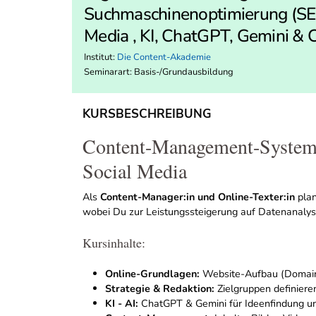
Suchmaschinenoptimierung (SEO
Media , KI, ChatGPT, Gemini & 
Institut:
Die Content-Akademie
Seminarart: Basis-/Grundausbildung
KURSBESCHREIBUNG
Content-Management-Systeme
Social Media
Als
Content-Manager:in und Online-Texter:in
plan
wobei Du zur Leistungssteigerung auf Datenanalyse 
Kursinhalte:
Online-Grundlagen:
Website-Aufbau (Domain,
Strategie & Redaktion:
Zielgruppen definiere
KI - AI:
ChatGPT & Gemini für Ideenfindung und