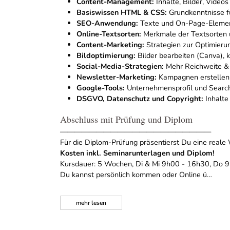
Content-Management:
Inhalte, Bilder, Videos
Basiswissen HTML & CSS:
Grundkenntnisse 
SEO-Anwendung:
Texte und On-Page-Element
Online-Textsorten:
Merkmale der Textsorten u
Content-Marketing:
Strategien zur Optimieru
Bildoptimierung:
Bilder bearbeiten (Canva), k
Social-Media-Strategien:
Mehr Reichweite & 
Newsletter-Marketing:
Kampagnen erstellen, 
Google-Tools:
Unternehmensprofil und Searc
DSGVO, Datenschutz und Copyright:
Inhalte
Abschluss mit Prüfung und Diplom
—————————————————————
Für die Diplom-Prüfung präsentierst Du eine reale
Kosten inkl. Seminarunterlagen und Diplom!
Kursdauer: 5 Wochen, Di & Mi 9h00 - 16h30, Do 
Du kannst persönlich kommen oder Online ü…
mehr
lesen