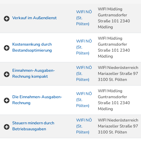
WIFI Mödling
WIFI NÖ
Guntramsdorfer
Verkauf im Außendienst
(St.
Straße 101 2340
Pölten)
Mödling
WIFI Mödling
WIFI NÖ
Kostensenkung durch
Guntramsdorfer
(St.
Bestandsoptimierung
Straße 101 2340
Pölten)
Mödling
WIFI NÖ
WIFI Niederösterreich
Einnahmen-Ausgaben-
(St.
Mariazeller Straße 97
Rechnung kompakt
Pölten)
3100 St. Pölten
WIFI Mödling
WIFI NÖ
Die Einnahmen-Ausgaben-
Guntramsdorfer
(St.
Rechnung
Straße 101 2340
Pölten)
Mödling
WIFI NÖ
WIFI Niederösterreich
Steuern mindern durch
(St.
Mariazeller Straße 97
Betriebsausgaben
Pölten)
3100 St. Pölten