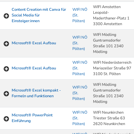
WIFI Amstetten
Content Creation mit Canva für
WIFI NÖ
Leopold-
Social Media für
(St.
Maderthaner-Platz 1
Einsteiger:innen
Pölten)
3300 Amstetten
WIFI Mödling
WIFI NÖ
Guntramsdorfer
Microsoft® Excel Aufbau
(St.
Straße 101 2340
Pölten)
Mödling
WIFI NÖ
WIFI Niederösterreich
Microsoft® Excel Aufbau
(St.
Mariazeller Straße 97
Pölten)
3100 St. Pölten
WIFI Mödling
WIFI NÖ
Microsoft® Excel kompakt -
Guntramsdorfer
(St.
Formeln und Funktionen
Straße 101 2340
Pölten)
Mödling
WIFI NÖ
WIFI Neunkirchen
Microsoft® PowerPoint
(St.
Triester Straße 63
Einführung
Pölten)
2620 Neunkirchen