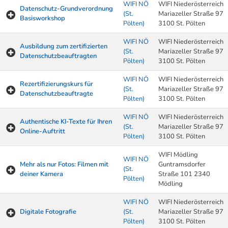
WIFI NÖ
WIFI Niederösterreich
Datenschutz-Grundverordnung
(St.
Mariazeller Straße 97
Basisworkshop
Pölten)
3100 St. Pölten
WIFI NÖ
WIFI Niederösterreich
Ausbildung zum zertifizierten
(St.
Mariazeller Straße 97
Datenschutzbeauftragten
Pölten)
3100 St. Pölten
WIFI NÖ
WIFI Niederösterreich
Rezertifizierungskurs für
(St.
Mariazeller Straße 97
Datenschutzbeauftragte
Pölten)
3100 St. Pölten
WIFI NÖ
WIFI Niederösterreich
Authentische KI-Texte für Ihren
(St.
Mariazeller Straße 97
Online-Auftritt
Pölten)
3100 St. Pölten
WIFI Mödling
WIFI NÖ
Mehr als nur Fotos: Filmen mit
Guntramsdorfer
(St.
deiner Kamera
Straße 101 2340
Pölten)
Mödling
WIFI NÖ
WIFI Niederösterreich
Digitale Fotografie
(St.
Mariazeller Straße 97
Pölten)
3100 St. Pölten