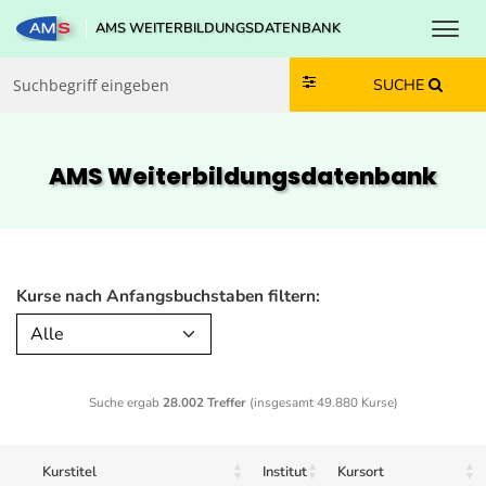
Toggl
AMS WEITERBILDUNGSDATENBANK
Zum Inhalt springen
Zum Navmenü springen
Zur Suche springen
Zur Footer springen
SUCHE
AMS Weiterbildungs­datenbank
Kurse nach Anfangsbuchstaben filtern:
Alle
Suche ergab
28.002 Treffer
(insgesamt 49.880 Kurse)
Kurstitel
Institut
Kursort