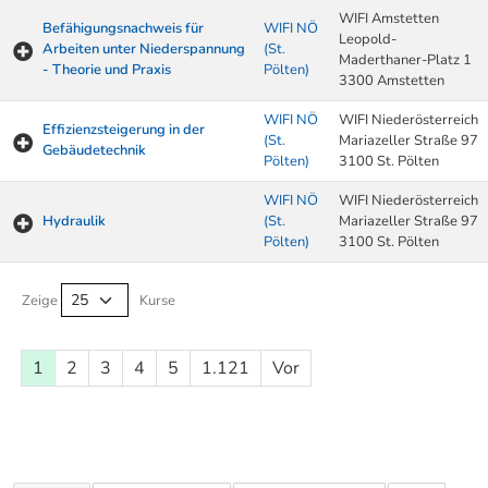
WIFI Amstetten
Befähigungsnachweis für
WIFI NÖ
Leopold-
Arbeiten unter Niederspannung
(St.
Maderthaner-Platz 1
- Theorie und Praxis
Pölten)
3300 Amstetten
WIFI NÖ
WIFI Niederösterreich
Effizienzsteigerung in der
(St.
Mariazeller Straße 97
Gebäudetechnik
Pölten)
3100 St. Pölten
WIFI NÖ
WIFI Niederösterreich
Hydraulik
(St.
Mariazeller Straße 97
Pölten)
3100 St. Pölten
Kurse von A-Z Tabelle
Zeige
Kurse
1
2
3
4
5
1.121
Vor