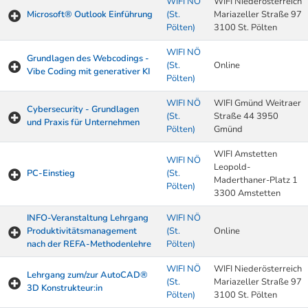
WIFI NÖ
WIFI Niederösterreich
Microsoft® Outlook Einführung
(St.
Mariazeller Straße 97
Pölten)
3100 St. Pölten
WIFI NÖ
Grundlagen des Webcodings -
(St.
Online
Vibe Coding mit generativer KI
Pölten)
WIFI NÖ
WIFI Gmünd Weitraer
Cybersecurity - Grundlagen
(St.
Straße 44 3950
und Praxis für Unternehmen
Pölten)
Gmünd
WIFI Amstetten
WIFI NÖ
Leopold-
PC-Einstieg
(St.
Maderthaner-Platz 1
Pölten)
3300 Amstetten
INFO-Veranstaltung Lehrgang
WIFI NÖ
Produktivitätsmanagement
(St.
Online
nach der REFA-Methodenlehre
Pölten)
WIFI NÖ
WIFI Niederösterreich
Lehrgang zum/zur AutoCAD®
(St.
Mariazeller Straße 97
3D Konstrukteur:in
Pölten)
3100 St. Pölten