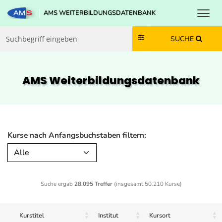
Toggl
AMS WEITERBILDUNGSDATENBANK
Zum Inhalt springen
Zum Navmenü springen
Zur Suche springen
Zur Footer springen
SUCHE
AMS Weiterbildungs­datenbank
Kurse nach Anfangsbuchstaben filtern:
Alle
Suche ergab
28.095 Treffer
(insgesamt 50.210 Kurse)
Kurstitel
Institut
Kursort