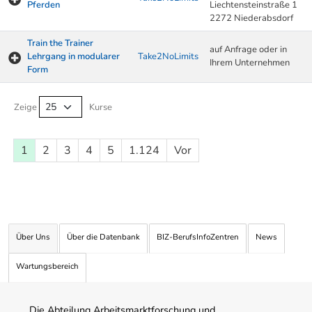
Pferden
Liechtensteinstraße 1
2272 Niederabsdorf
Train the Trainer
auf Anfrage oder in
Lehrgang in modularer
Take2NoLimits
Ihrem Unternehmen
Form
Kurse von A-Z Tabelle
Zeige
Kurse
1
2
3
4
5
1.124
Vor
Über Uns
Über die Datenbank
BIZ-BerufsInfoZentren
News
Wartungsbereich
Die Abteilung Arbeitsmarktforschung und