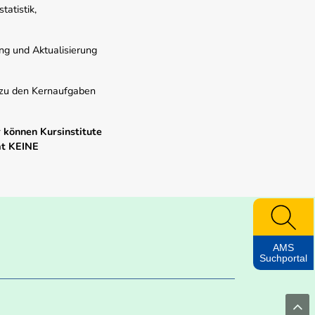
atistik,
ung und Aktualisierung
s zu den Kernaufgaben
 können Kursinstitute
mt KEINE
AMS
Suchportal