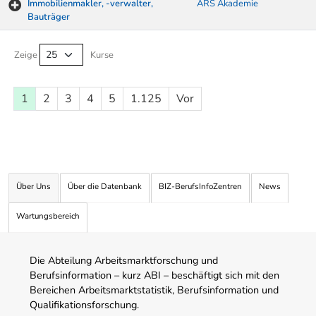
Immobilienmakler, -verwalter,
ARS Akademie
Bauträger
Kurse von A-Z Tabelle
Zeige
Kurse
1
2
3
4
5
1.125
Vor
Über Uns
Über die Datenbank
BIZ-BerufsInfoZentren
News
Wartungsbereich
Die Abteilung Arbeitsmarktforschung und
Berufsinformation – kurz ABI – beschäftigt sich mit den
Bereichen Arbeitsmarktstatistik, Berufsinformation und
Qualifikationsforschung.