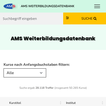
Toggl
AMS WEITERBILDUNGSDATENBANK
Zum Inhalt springen
Zum Navmenü springen
Zur Suche springen
Zur Footer springen
SUCHE
AMS Weiterbildungs­datenbank
Kurse nach Anfangsbuchstaben filtern:
Alle
Suche ergab
28.118 Treffer
(insgesamt 50.265 Kurse)
Kurstitel
Institut