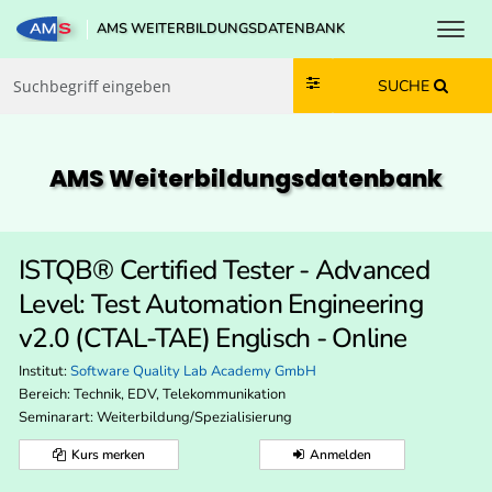
Toggl
AMS WEITERBILDUNGSDATENBANK
Zum Inhalt springen
Zum Navmenü springen
Zur Suche springen
Zur Footer springen
SUCHE
AMS Weiterbildungs­datenbank
ISTQB® Certified Tester - Advanced
Level: Test Automation Engineering
v2.0 (CTAL-TAE) Englisch - Online
Institut:
Software Quality Lab Academy GmbH
Bereich:
Technik, EDV, Telekommunikation
Seminarart: Weiterbildung/Spezialisierung
Kurs merken
Anmelden