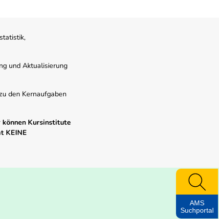
atistik,
ung und Aktualisierung
s zu den Kernaufgaben
 können Kursinstitute
mt KEINE
AMS
Suchportal