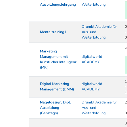
Ausbildungslehrgang
Weiterbildung
Drumbl Akademie für
0
Mentaltraining I
Aus- und
-
Weiterbildung
0
a
Marketing
Management mit
digitalworld
Künstlicher Intelligenz
ACADEMY
(MKI)
1
Digital Marketing
digitalworld
-
Management (DMM)
ACADEMY
1
Nageldesign, Dipl.
Drumbl Akademie für
2
Ausbildung
Aus- und
-
(Ganztags)
Weiterbildung
0
3