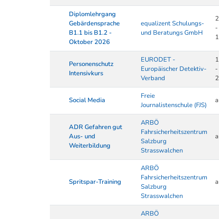
Diplomlehrgang
2
Gebärdensprache
equalizent Schulungs-
-
B1.1 bis B1.2 -
und Beratungs GmbH
1
Oktober 2026
EURODET -
1
Personenschutz
Europäischer Detektiv-
-
Intensivkurs
Verband
2
Freie
Social Media
a
Journalistenschule (FJS)
ARBÖ
ADR Gefahren gut
Fahrsicherheitszentrum
Aus- und
a
Salzburg
Weiterbildung
Strasswalchen
ARBÖ
Fahrsicherheitszentrum
Spritspar-Training
a
Salzburg
Strasswalchen
ARBÖ