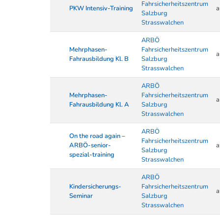
Fahrsicherheitszentrum
PKW Intensiv-Training
a
Salzburg
Strasswalchen
ARBÖ
Mehrphasen-
Fahrsicherheitszentrum
a
Fahrausbildung Kl. B
Salzburg
Strasswalchen
ARBÖ
Mehrphasen-
Fahrsicherheitszentrum
a
Fahrausbildung Kl. A
Salzburg
Strasswalchen
ARBÖ
On the road again –
Fahrsicherheitszentrum
ARBÖ-senior-
a
Salzburg
spezial-training
Strasswalchen
ARBÖ
Kindersicherungs-
Fahrsicherheitszentrum
a
Seminar
Salzburg
Strasswalchen