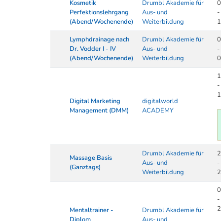
Kosmetik
Drumbl Akademie für
0
Perfektionslehrgang
Aus- und
-
(Abend/Wochenende)
Weiterbildung
1
Lymphdrainage nach
Drumbl Akademie für
0
Dr. Vodder I - IV
Aus- und
-
(Abend/Wochenende)
Weiterbildung
0
1
-
1
Digital Marketing
digitalworld
Management (DMM)
ACADEMY
Drumbl Akademie für
2
Massage Basis
Aus- und
-
(Ganztags)
Weiterbildung
2
0
-
2
Mentaltrainer -
Drumbl Akademie für
Diplom
Aus- und