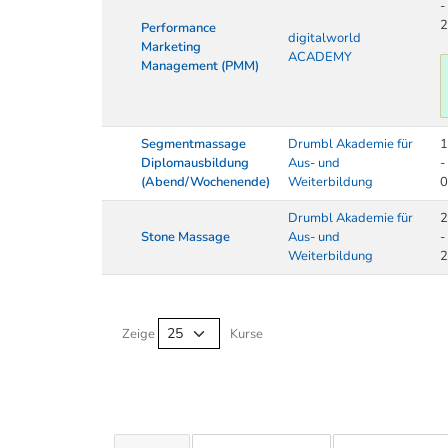
-
2
Performance
digitalworld
Marketing
ACADEMY
Management (PMM)
Segmentmassage
Drumbl Akademie für
1
Diplomausbildung
Aus- und
-
(Abend/Wochenende)
Weiterbildung
0
Drumbl Akademie für
2
Stone Massage
Aus- und
-
Weiterbildung
2
Kurse von A-Z Tabelle
Zeige
Kurse