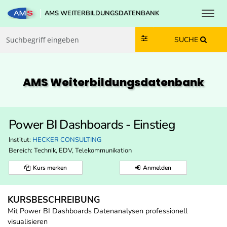
Toggl
AMS WEITERBILDUNGSDATENBANK
Zum Inhalt springen
Zum Navmenü springen
Zur Suche springen
Zur Footer springen
SUCHE
AMS Weiterbildungs­datenbank
Power BI Dashboards - Einstieg
Institut:
HECKER CONSULTING
Bereich:
Technik, EDV, Telekommunikation
Kurs merken
Anmelden
KURSBESCHREIBUNG
Mit Power BI Dashboards Datenanalysen professionell
visualisieren