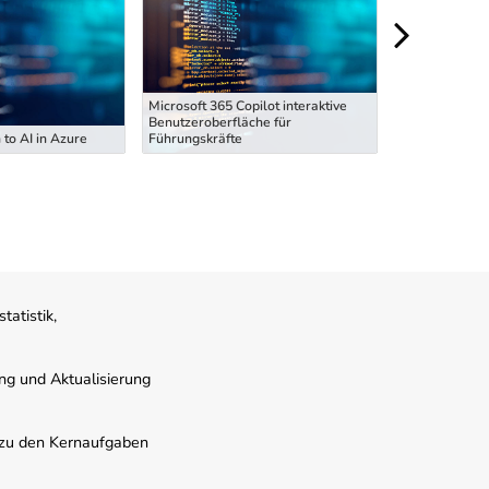
Microsoft 365 Copilot interaktive
Microsoft 365 
Benutzeroberfläche für
Benutzeroberf
 to AI in Azure
Führungskräfte
Führungskräft
atistik,
ung und Aktualisierung
s zu den Kernaufgaben