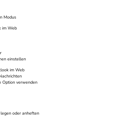
en Modus
ok im Web
r
en einstellen
tlook im Web
Nachrichten
re Option verwenden
e legen oder anheften