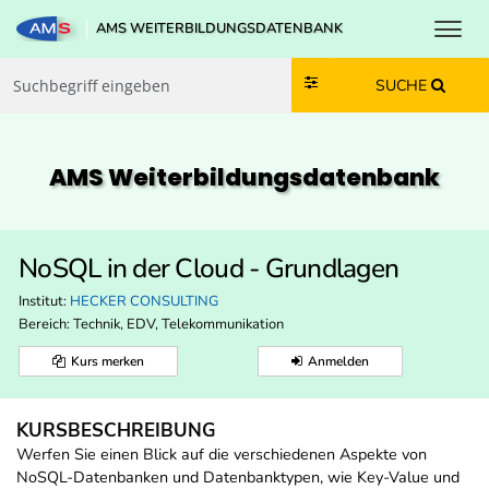
Toggl
AMS WEITERBILDUNGSDATENBANK
Zum Inhalt springen
Zum Navmenü springen
Zur Suche springen
Zur Footer springen
SUCHE
AMS Weiterbildungs­datenbank
NoSQL in der Cloud - Grundlagen
Institut:
HECKER CONSULTING
Bereich:
Technik, EDV, Telekommunikation
Kurs merken
Anmelden
KURSBESCHREIBUNG
Werfen Sie einen Blick auf die verschiedenen Aspekte von
NoSQL-Datenbanken und Datenbanktypen, wie Key-Value und