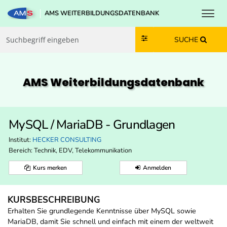
Toggl
AMS WEITERBILDUNGSDATENBANK
Zum Inhalt springen
Zum Navmenü springen
Zur Suche springen
Zur Footer springen
SUCHE
AMS Weiterbildungs­datenbank
MySQL / MariaDB - Grundlagen
Institut:
HECKER CONSULTING
Bereich:
Technik, EDV, Telekommunikation
Kurs merken
Anmelden
KURSBESCHREIBUNG
Erhalten Sie grundlegende Kenntnisse über MySQL sowie
MariaDB, damit Sie schnell und einfach mit einem der weltweit