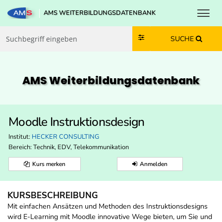
Toggl
AMS WEITERBILDUNGSDATENBANK
Zum Inhalt springen
Zum Navmenü springen
Zur Suche springen
Zur Footer springen
SUCHE
AMS Weiterbildungs­datenbank
Moodle Instruktionsdesign
Institut:
HECKER CONSULTING
Bereich:
Technik, EDV, Telekommunikation
Kurs merken
Anmelden
KURSBESCHREIBUNG
Mit einfachen Ansätzen und Methoden des Instruktionsdesigns
wird E-Learning mit Moodle innovative Wege bieten, um Sie und