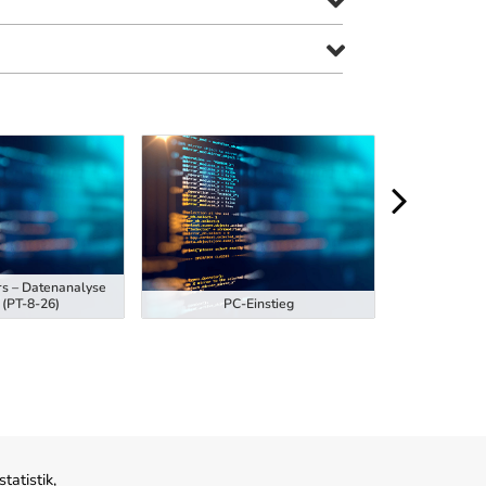
rs – Datenanalyse
Ausbildung z
 (PT-8-26)
PC-Einstieg
Hubstaplern
atistik,