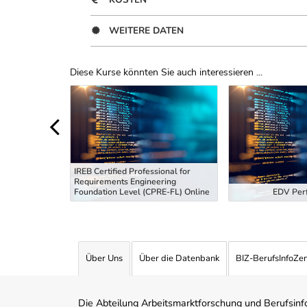
WEITERE DATEN
Diese Kurse könnten Sie auch interessieren ...
Uber Weiterbildungsvorschläge
IREB Certified Professional for
Requirements Engineering
tiefung
Foundation Level (CPRE-FL) Online
EDV Perf
Über Uns
Über die Datenbank
BIZ-BerufsInfoZe
Die Abteilung Arbeitsmarktforschung und Berufsinfor