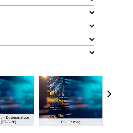
rs – Datenanalyse
Ausbildung z
 (PT-8-26)
PC-Einstieg
Hubstaplern