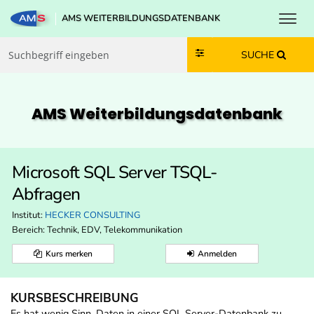
Toggl
AMS WEITERBILDUNGSDATENBANK
Zum Inhalt springen
Zum Navmenü springen
Zur Suche springen
Zur Footer springen
SUCHE
AMS Weiterbildungs­datenbank
Microsoft SQL Server TSQL-
Abfragen
Institut:
HECKER CONSULTING
Bereich:
Technik, EDV, Telekommunikation
Kurs merken
Anmelden
KURSBESCHREIBUNG
Es hat wenig Sinn, Daten in einer SQL Server-Datenbank zu