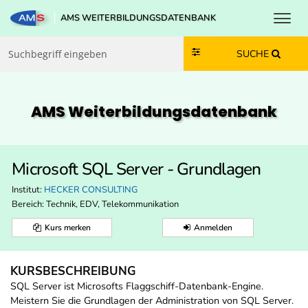
Toggl
AMS WEITERBILDUNGSDATENBANK
Zum Inhalt springen
Zum Navmenü springen
Zur Suche springen
Zur Footer springen
SUCHE
AMS Weiterbildungs­datenbank
Microsoft SQL Server - Grundlagen
Institut:
HECKER CONSULTING
Bereich:
Technik, EDV, Telekommunikation
Kurs merken
Anmelden
KURSBESCHREIBUNG
SQL Server ist Microsofts Flaggschiff-Datenbank-Engine.
Meistern Sie die Grundlagen der Administration von SQL Server.