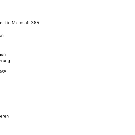
ect in Microsoft 365
on
hen
erung
 365
ieren