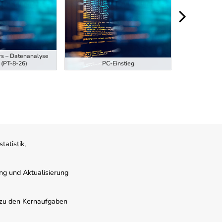
rs – Datenanalyse
Ausbildung z
 (PT-8-26)
PC-Einstieg
Hubstaplern
atistik,
ung und Aktualisierung
s zu den Kernaufgaben